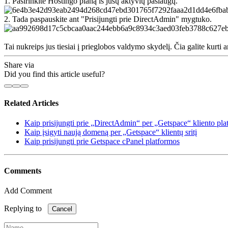
1. Pasirinkite Hostingo planą iš jūsų aktyvių paslaugų.
2. Tada paspauskite ant "Prisijungti prie DirectAdmin" mygtuko.
Tai nukreips jus tiesiai į prieglobos valdymo skydelį. Čia galite kurti
Share via
Did you find this article useful?
Related Articles
Kaip prisijungti prie „DirectAdmin“ per „Getspace“ kliento pla
Kaip įsigyti naują domeną per „Getspace“ klientų sritį
Kaip prisijungti prie Getspace cPanel platformos
Comments
Add Comment
Replying to
Cancel