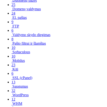
Duomenų bazės
25
Domenų valdymas
24
El. paštas
9
FTP
6
Valdymo skydo diegimas
8
Pašto filtrai ir šlamštas
10
Softaculous
10
Mobilus
23
Kiti
6
SSL (cPanel)
13
Saugumas
32
WordPress
12
WHM