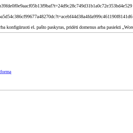
 arba konfigūruoti el. pašto paskyras, pridėti domenus arba pasiekti „Wor
tformą