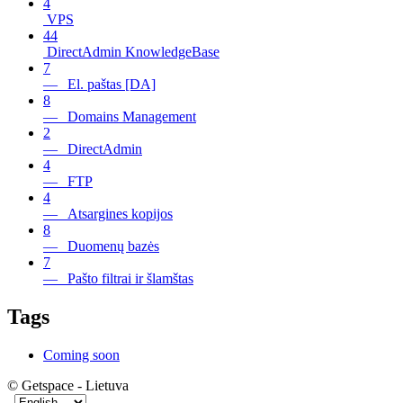
4
VPS
44
DirectAdmin KnowledgeBase
7
— El. paštas [DA]
8
— Domains Management
2
— DirectAdmin
4
— FTP
4
— Atsargines kopijos
8
— Duomenų bazės
7
— Pašto filtrai ir šlamštas
Tags
Coming soon
© Getspace - Lietuva